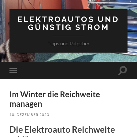
ELEKTROAUTOS UND
GÜNSTIG STROM
Tipps und Ratgeber
Suchfe
Mobile-
ein-/a
Menü
ein-/ausblenden
Im Winter die Reichweite
managen
10. DEZEMBER 2023
Die Elektroauto Reichweite